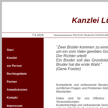
Kanzlei 
7.8.2026
Damerowstrasse 65|13187 Berlin|Tel 030/91149
"Zwei Brüder kommen zu einem 
Start
um ein vom Vater geerbtes Gru
Der Richter urteilt:
Kanzlei
Ein Bruder soll das Grundstü
Bruder hat die erste Wahl."
zur Person
(Gene Fowler)
Rechtsgebiete
Partner
Kompetente und umfassende Beratung
rechtlichen Fragen und Problemen bild
Anwaltskosten
Mandanten.
Kontakt
Dabei sind für uns Effizienz u
Voraussetzungen.
Kostenträchtige und zeitraubende Geri
Impressum